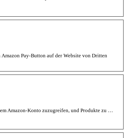
 Amazon Pay-Button auf der Website von Dritten
ihrem Amazon-Konto zuzugreifen, und Produkte zu …