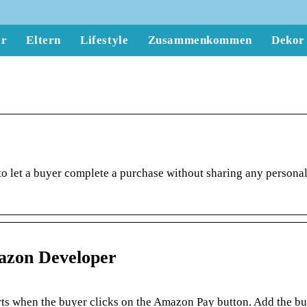
er
Eltern
Lifestyle
Zusammenkommen
Dekor
 let a buyer complete a purchase without sharing any personal
azon Developer
ts when the buyer clicks on the Amazon Pay button. Add the bu