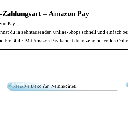
ne-Zahlungsart – Amazon Pay
azon Pay
 kannst du in zehntausenden Online-Shops schnell und einf
ne Einkäufe. Mit Amazon Pay kannst du in zehntausenden Onlin
Kreative Deko für Weihnachten