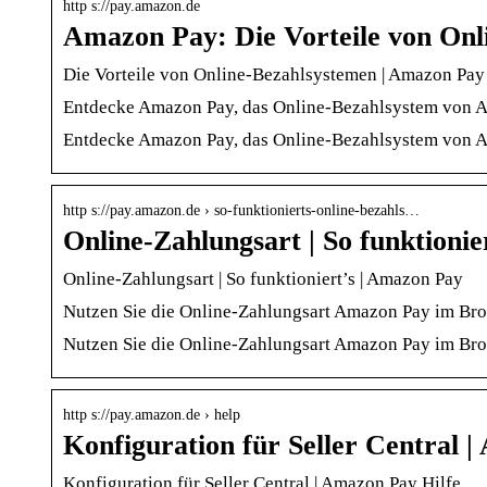
http s://pay.amazon.de
Amazon Pay: Die Vorteile von Onl
Die Vorteile von Online-Bezahlsystemen | Amazon Pay
Entdecke Amazon Pay, das Online-Bezahlsystem von 
Entdecke Amazon Pay, das Online-Bezahlsystem von Ama
http s://pay.amazon.de › so-funktionierts-online-bezahls…
Online-Zahlungsart | So funktioni
Online-Zahlungsart | So funktioniert’s | Amazon Pay
Nutzen Sie die Online-Zahlungsart Amazon Pay im Brow
Nutzen Sie die Online-Zahlungsart Amazon Pay im Brow
http s://pay.amazon.de › help
Konfiguration für Seller Central 
Konfiguration für Seller Central | Amazon Pay Hilfe