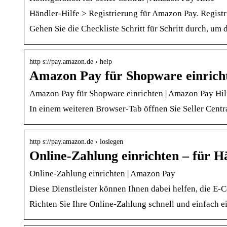
Händler-Hilfe > Registrierung für Amazon Pay. Registr
Gehen Sie die Checkliste Schritt für Schritt durch, um
http s://pay.amazon.de › help
Amazon Pay für Shopware einrich
Amazon Pay für Shopware einrichten | Amazon Pay Hil
In einem weiteren Browser-Tab öffnen Sie Seller Cen
http s://pay.amazon.de › loslegen
Online-Zahlung einrichten – für 
Online-Zahlung einrichten | Amazon Pay
Diese Dienstleister können Ihnen dabei helfen, die E-
Richten Sie Ihre Online-Zahlung schnell und einfach 