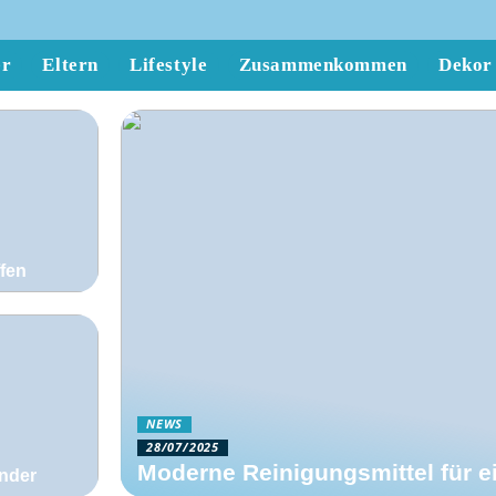
er
Eltern
Lifestyle
Zusammenkommen
Dekor
ffen
NEWS
28/07/2025
Moderne Reinigungsmittel für ei
änder