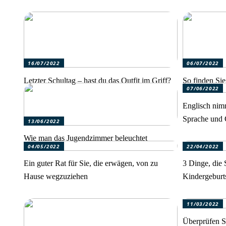
16/07/2022
06/07/2022
Letzter Schultag – hast du das Outfit im Griff?
So finden Sie 
07/06/2022
Englisch nimm
Sprache und 
13/06/2022
Wie man das Jugendzimmer beleuchtet
04/05/2022
22/04/2022
Ein guter Rat für Sie, die erwägen, von zu
3 Dinge, die 
Hause wegzuziehen
Kindergeburts
11/03/2022
Überprüfen S