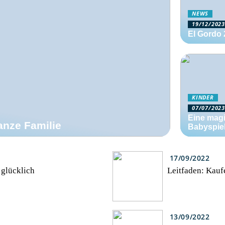
NEWS
19/12/2023
El Gordo 
KINDER
07/07/2023
Eine mag
anze Familie
Babyspie
17/09/2022
 glücklich
Leitfaden: Kauf
13/09/2022