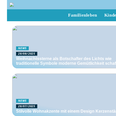
Familienleben
Kind
NEWS
28/08/2025
Weihnachtssterne als Botschafter des Lichts wie
traditionelle Symbole moderne Gemütlichkeit scha
NEWS
28/07/2025
Stilvolle Wohnakzente mit einem Design Kerzenst