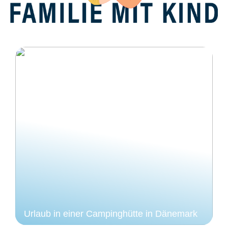
Urlaub in einer Campinghütte in Dänemark