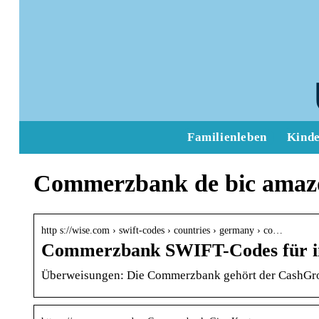
Familienleben
Kind
Commerzbank de bic amaz
http s://wise.com › swift-codes › countries › germany › co…
Commerzbank SWIFT-Codes für in
Überweisungen: Die Commerzbank gehört der CashGroup