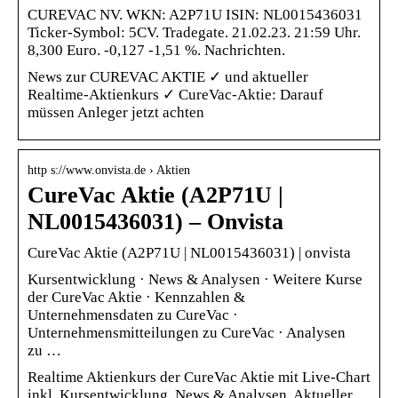
CUREVAC NV. WKN: A2P71U ISIN: NL0015436031
Ticker-Symbol: 5CV. Tradegate. 21.02.23. 21:59 Uhr.
8,300 Euro. -0,127 -1,51 %. Nachrichten.
News zur CUREVAC AKTIE ✓ und aktueller
Realtime-Aktienkurs ✓ CureVac-Aktie: Darauf
müssen Anleger jetzt achten
http s://www.onvista.de › Aktien
CureVac Aktie (A2P71U |
NL0015436031) – Onvista
CureVac Aktie (A2P71U | NL0015436031) | onvista
Kursentwicklung · News & Analysen · Weitere Kurse
der CureVac Aktie · Kennzahlen &
Unternehmensdaten zu CureVac ·
Unternehmensmitteilungen zu CureVac · Analysen
zu …
Realtime Aktienkurs der CureVac Aktie mit Live-Chart
inkl. Kursentwicklung, News & Analysen. Aktueller