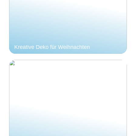
Kreative Deko für Weihnachten