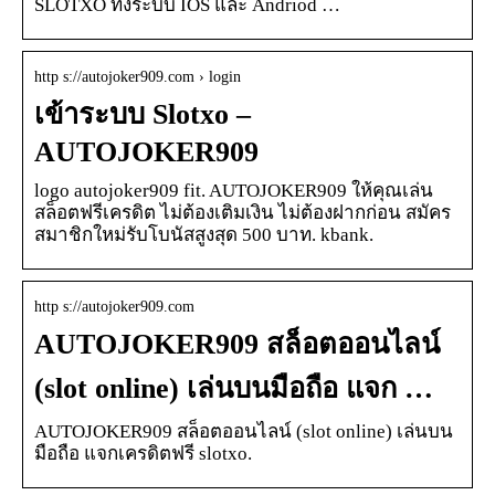
SLOTXO ทั้งระบบ IOS และ Andriod …
http s://autojoker909.com › login
เข้าระบบ Slotxo –
AUTOJOKER909
logo autojoker909 fit. AUTOJOKER909 ให้คุณเล่น
สล็อตฟรีเครดิต ไม่ต้องเติมเงิน ไม่ต้องฝากก่อน สมัคร
สมาชิกใหม่รับโบนัสสูงสุด 500 บาท. kbank.
http s://autojoker909.com
AUTOJOKER909 สล็อตออนไลน์
(slot online) เล่นบนมือถือ แจก …
AUTOJOKER909 สล็อตออนไลน์ (slot online) เล่นบน
มือถือ แจกเครดิตฟรี slotxo.