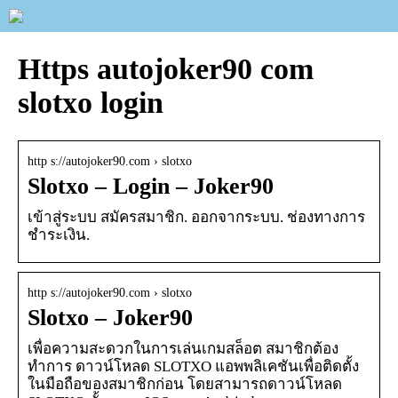
Https autojoker90 com
slotxo login
http s://autojoker90.com › slotxo
Slotxo – Login – Joker90
เข้าสู่ระบบ สมัครสมาชิก. ออกจากระบบ. ช่องทางการ
ชำระเงิน.
http s://autojoker90.com › slotxo
Slotxo – Joker90
เพื่อความสะดวกในการเล่นเกมสล็อต สมาชิกต้อง
ทำการ ดาวน์โหลด SLOTXO แอพพลิเคชันเพื่อติดตั้ง
ในมือถือของสมาชิกก่อน โดยสามารถดาวน์โหลด