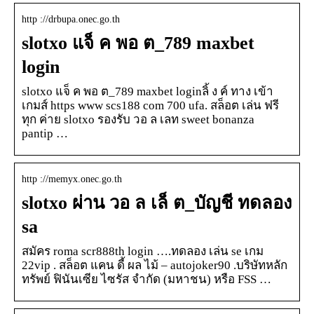
http ://drbupa.onec.go.th
slotxo แจ็ ค พอ ต_789 maxbet
login
slotxo แจ็ ค พอ ต_789 maxbet loginลิ้ ง ค์ ทาง เข้า
เกมส์ https www scs188 com 700 ufa. สล็อต เล่น ฟรี
ทุก ค่าย slotxo รองรับ วอ ล เลท sweet bonanza
pantip …
http ://memyx.onec.go.th
slotxo ผ่าน วอ ล เล็ ต_บัญชี ทดลอง
sa
สมัคร roma scr888th login ….ทดลอง เล่น se เกม
22vip . สล็อต แคน ดี้ ผล ไม้ – autojoker90 .บริษัทหลัก
ทรัพย์ ฟินันเซีย ไซรัส จำกัด (มหาชน) หรือ FSS …