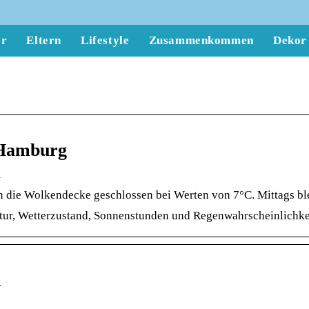
er
Eltern
Lifestyle
Zusammenkommen
Dekor
 Hamburg
m
en die Wolkendecke geschlossen bei Werten von 7°C. Mittags b
ur, Wetterzustand, Sonnenstunden und Regenwahrscheinlichkeit
m