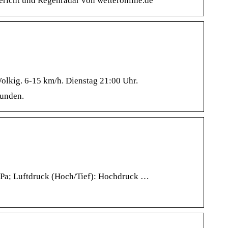
richt und Regenradar von wetteronline.de
olkig. 6-15 km/h. Dienstag 21:00 Uhr.
tunden.
hPa; Luftdruck (Hoch/Tief): Hochdruck …