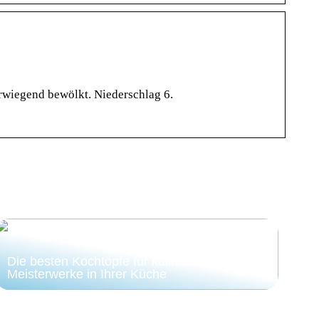
rwiegend bewölkt. Niederschlag 6.
Die besten Kochtöpfe für kulinarische
Meisterwerke in Ihrer Küche