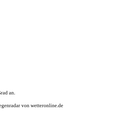
Grad an.
egenradar von wetteronline.de