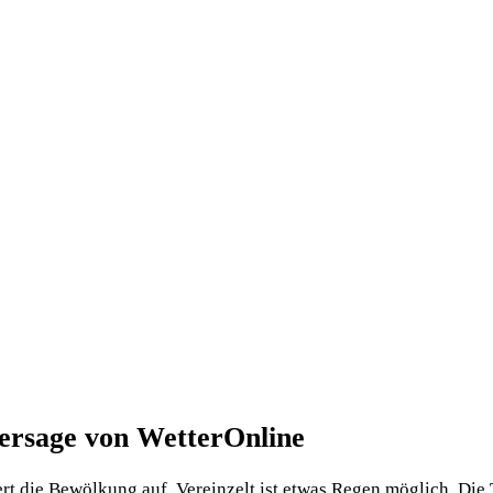
hersage von WetterOnline
kert die Bewölkung auf. Vereinzelt ist etwas Regen möglich. Di