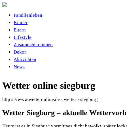
Familienleben
Kinder
Eltern
Lifestyle
Zusammenkommen
Dekor
Aktivitäten
News
Wetter online siegburg
http s://www.wetteronline.de › wetter › siegburg
Wetter Siegburg – aktuelle Wettervor
Heute ist es in Siegburg vormittags dicht bewölkt, später loc