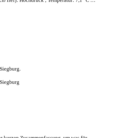
och/Tief): Hochdruck ; Temperatur: 7,1 °C …
 Siegburg.
 Siegburg
iner kurzen Zusammenfassung, um was für …