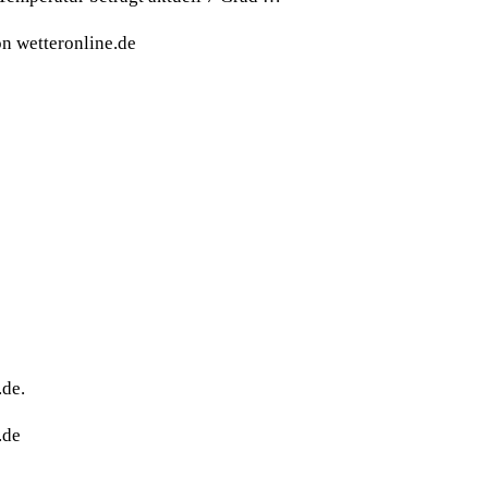
n wetteronline.de
.de.
.de