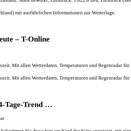
rzustand: Stark bewölkt; Luftdruck: 1.022,0 hPa; Luftdruck (H
hland) mit ausführlichen Informationen zur Wetterlage.
eute – T-Online
eszeit. Mit allen Wetterdaten, Temperaturen und Regenradar für
eszeit. Mit allen Wetterdaten, Temperaturen und Regenradar für
14-Tage-Trend …
dar
o bekommen Sie diese hier am Kopf der Seite angezeigt, mit e