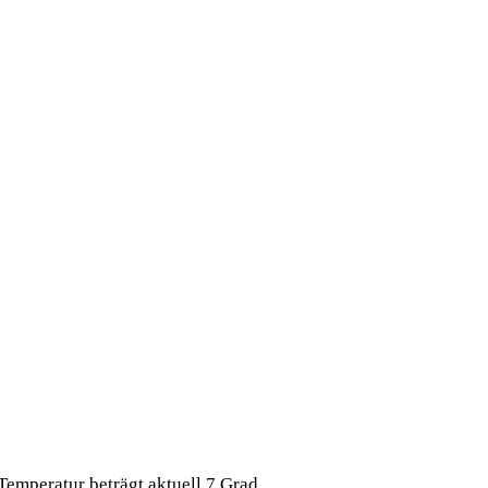
e Temperatur beträgt aktuell 7 Grad …