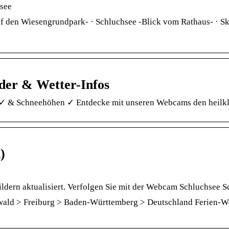
hsee
f den Wiesengrundpark- · Schluchsee -Blick vom Rathaus- · Ski
der & Wetter-Infos
r ✓ & Schneehöhen ✓ Entdecke mit unseren Webcams den heilk
)
ldern aktualisiert. Verfolgen Sie mit der Webcam Schluchse
ld > Freiburg > Baden-Württemberg > Deutschland Ferien-Wett